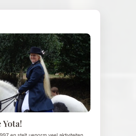
 Yota!
997 en stelt uenorm veel aktiviteiten