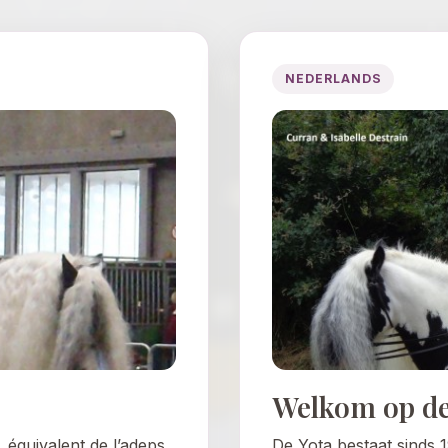
NEDERLANDS
Welkom op de
, équivalent de l’adeps
De Yota bestaat sinds 1