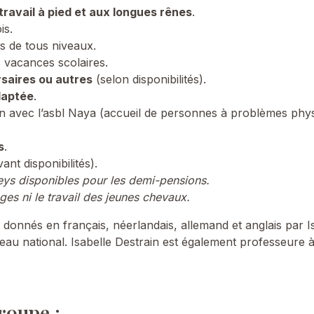
travail à pied et aux longues rênes
.
is.
s de tous niveaux.
 vacances scolaires.
saires ou autres
(selon disponibilités).
daptée
.
n avec l’asbl Naya (accueil de personnes à problèmes ph
s
.
nt disponibilités).
neys disponibles pour les demi-pensions.
es ni le travail des jeunes chevaux.
t donnés en français, néerlandais, allemand et anglais par I
eau national. Isabelle Destrain est également professeure à
roupe :