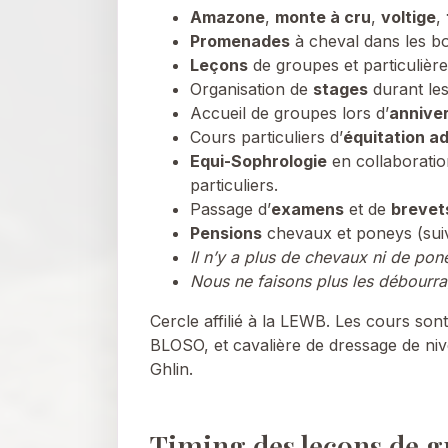
Amazone
,
monte à cru
,
voltige
,
Promenades
à cheval dans les bo
Leçons
de groupes et particulière
Organisation de
stages
durant les
Accueil de groupes lors d’
anniver
Cours particuliers d’
équitation a
Equi-Sophrologie
en collaboratio
particuliers.
Passage d’
examens
et de
brevet
Pensions
chevaux et poneys (suiva
Il n’y a plus de chevaux ni de po
Nous ne faisons plus les débourrag
Cercle affilié à la LEWB. Les cours son
BLOSO, et cavalière de dressage de niv
Ghlin.
Timing des leçons de g